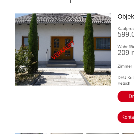
Objek
Kaufprei
599.
Wohnflä
209 
Zimmer
DEU Ket
Ketsch
Dr
Konta