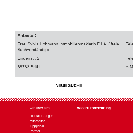
Anbieter:
Frau Sylvia Hohmann Immobilienmaklerin E.I.A. / freie
Tel
Sachverständige
Lindenstr. 2
Tel
68782 Brühl
e-M
NEUE SUCHE
wir über uns
Widerrufs­belehrung
Dienst­leistungen
Mitarbeiter
Tipp­geber
Partner