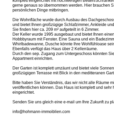
komplett eingerichtet mit hochwertigen Betten/Schränke
gerne genaus so übernommen werden. Hier brauchen Si
persönlichen Dinge mitbringen.
Die Wohnfläche wurde durch Ausbau des Dachgeschoss
und bietet Ihnen großzügige Schlafzimmer, Ankleide u
Sie finden hier ca. 209 m² aufgeteilt in 6 Zimmer.
Der Keller wurde 1995 ausgebaut und bietet Ihnen eine
Hobbbyraum mit Fenster. Eine Sauna und ein Badezimm
Whirlbadewanne, Dusche könnte Ihre Wohlfühloase sei
Ebenfalls verfügt das Haus über 2 Kellerräume.
Durch den sep. Zugang zum Untergeschoss könnten Sie 
Appartment einrichten.
Der Garten ist komplett umzäunt und bietet viele Sonne
großzügigen Terrasse mit Blick in den meditteranen Gart
Bitte haben Sie Verständnis, das wir nicht alle Räume mi
veröffentlichen können. Das Haus ist komplett und sehr
eingerichtet.
Senden Sie uns gleich eine e-mail um Ihre Zukunft zu p
info@hohmann-immoiblien.com