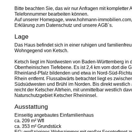
Bitte beachten Sie, das wir nur Anfragen mit kompletter A
Telefonnummer bearbeiten können.
Auf unserer Homepage, www.hohmann-immobilien.com, 
Erklärung zum Datenschutz und unsere AGB´s.
Lage
Das Haus befindet sich in einer ruhigen und familienfre
Wohngegend von Ketsch.
Ketsch liegt im Nordwesten von Baden-Württemberg in 
Oberrheinischen Tiefebene. Es ist 2,4 km vom dort die 
Rheinland-Pfalz bildenden und etwa in Nord-Süd-Richt
Rhein entfernt. Flussabwärts betrachtet liegt es zwische
Südsüdwesten und Brühl im Norden. Bis direkt westlich
reicht der Ketscher Altrhein, mit unmittelbar westlich d
Naturschutzgebiet Ketscher Rheininsel.
Ausstattung
Einseitig angebautes Einfamilienhaus
ca. 209 m² Wfl
ca. 353 m² Grundstück
EG: großzügiges Wohnzimmer mit großer Fesnterfront 