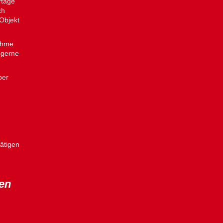
rtage
ch
Objekt
nahme
 gerne
per
tätigen
hen