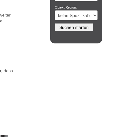
Objekt Region:
weiter
le
r, dass