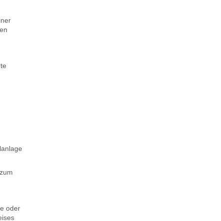
iner
gen
te
e
lanlage
 zum
ie oder
eises