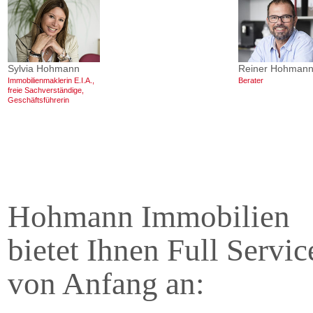
Sylvia Hohmann
Reiner Hohman
Immobi­lien­mak­lerin E.I.A.,
Berater
freie Sach­verstän­dige,
Geschäfts­führerin
Hohmann Immobilien
bietet Ihnen Full Servic
von Anfang an: