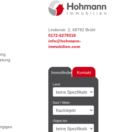
Lindenstr. 2, 68782 Brühl
0172-6279318
info@hohmann-
immobilien.com
ung
ietung
Immofinder
Kontakt
Land:
Kauf / Miete:
Objekt Art:
ängiges