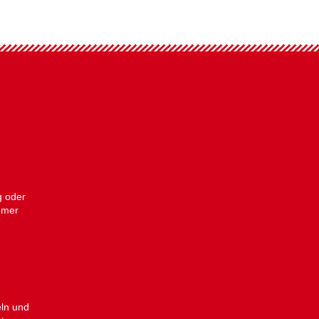
!
?
g oder
ümer
eln und