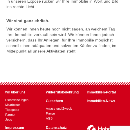
In unseren Exposé rücken wir Ihre Immobilie in Wort und Bild
ins rechte Licht.
Wir sind ganz ehrlich:
Wir können Ihnen heute noch nicht sagen, an welchem Tag
Ihre Immobilie verkauft sein wird. Wir können Ihnen jedoch
versichern, dass Ihr Anliegen, für Ihre Immobilie möglichst
schnell einen adäquaten und solventen Käufer zu finden, im
Mittelpunkt all unsere Aktivitäten steht.
wir über uns
Widerrufs­belehrung
Immobilien-
Portal
Dienst­leistungen
Gutachten
Immobilien-
News
Mitarbeiter
Anlass und Zweck
Tipp­geber
Preise
Partner
AGB
Jobs
Impressum
Datenschutz